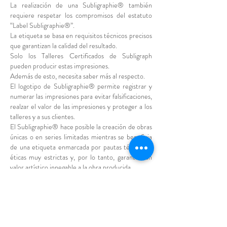
La realización de una Subligraphie® también
requiere respetar los compromisos del estatuto
“Label Subligraphie®”.
La etiqueta se basa en requisitos técnicos precisos
que garantizan la calidad del resultado.
Solo los Talleres Certificados de Subligraph
pueden producir estas impresiones.
Además de esto, necesita saber más al respecto.
El logotipo de Subligraphie® permite registrar y
numerar las impresiones para evitar falsificaciones,
realzar el valor de las impresiones y proteger a los
talleres y a sus clientes.
El Subligraphie® hace posible la creación de obras
únicas o en series limitadas mientras se beneficia
de una etiqueta enmarcada por pautas técnicas y
éticas muy estrictas y, por lo tanto, garantiza un
valor artístico innegable a la obra producida.
Acabados
Las láminas Chromaluxe® de 1,14 mm de grosor
están disponibles en acabado brillante.