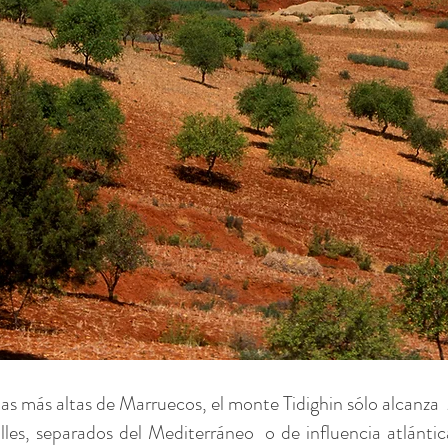
las más altas de Marruecos, el monte Tidighin sólo alcanza
lles, separados del Mediterráneo
o de influencia atlánti