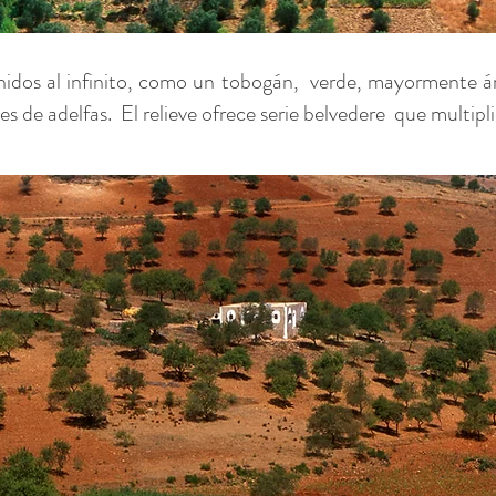
nidos al infinito, como un tobogán,
verde, mayormente ár
es de adelfas.
El relieve ofrece serie belvedere
que multipli