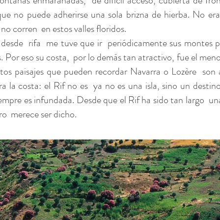
montañas enmarañadas,
de difícil acceso, cubierta de fr
que no puede adherirse una sola brizna de hierba. No era
 no corren
en estos valles floridos.
desde
rifa
me tuve que ir
periódicamente sus montes pa
s. Por eso su costa,
por lo demás tan atractivo, fue el men
tos paisajes que pueden recordar Navarra o Lozère
son 
a la costa: el Rif no es
ya no es una isla, sino un destin
iempre es infundada. Desde que el Rif ha sido tan largo
una
ro
merece ser dicho.