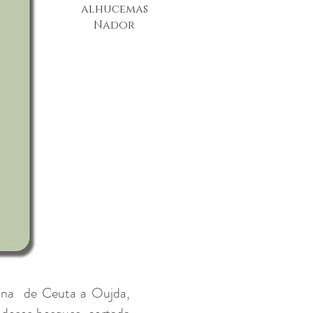
alhucemas
Nador
una
de Ceuta a Oujda,